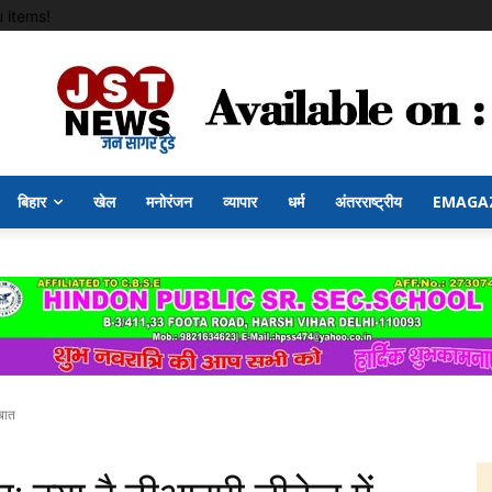
 items!
बिहार
खेल
मनोरंजन
व्यापार
धर्म
अंतरराष्ट्रीय
EMAGA
 बात