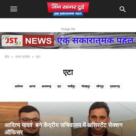
Image Ad
होम
उत्तर प्रदेश
एटा
एटा
अयोध्या
आगरा
आजमगढ़
एटा
गाजीपुर
गोरखपुर
जौनपुर
प्रतापगढ़
प्रयागराज
बलिया
बागपत
बिजनौर
बुलंदशहर
मथुरा
मेरठ
मौ
लखनऊ
वाराणसी
शामली
सहारनपुर
सुल्तानपुर
हापुड़
आदित्य यादव बने केंद्रीय सचिवालय में असिस्टेंट सेक्शन
ऑफिसर