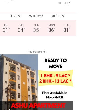
°
30.1
73 %
3.5kmh
100 %
FRI
SAT
SUN
MON
TUE
31
°
34
°
35
°
36
°
31
°
- Advertisement -