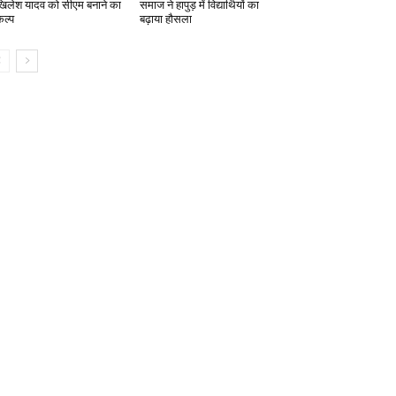
िलेश यादव को सीएम बनाने का
समाज ने हापुड़ में विद्यार्थियों का
कल्प
बढ़ाया हौसला