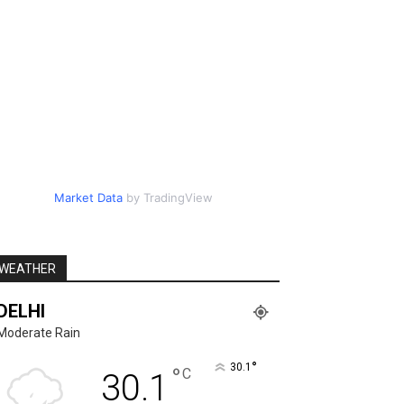
Market Data
by TradingView
WEATHER
DELHI
Moderate Rain
°
30.1
°
C
30.1