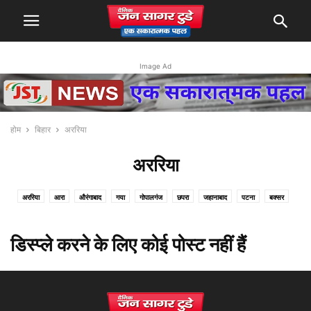
Image Ad
होम
बिहार
अररिया
अररिया
अररिया
आरा
औरंगाबाद
गया
गोपालगंज
छपरा
जहानाबाद
पटना
बक्सर
बिहारशरीफ
बेगूसराय
भागलपुर
मुजफ्फरपुर
मोतिहारी
सिवान
हाजीपुर
डिस्प्ले करने के लिए कोई पोस्ट नहीं हैं