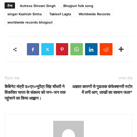
टैग्स
Actress Shivani Singh
Bhojpuri folk song
singer Kashish Sinha
Takleef Lagta
Worldwide Records
worldwide records bhojpuri
पिछला लेख
अगला लेख
कैबिनेट मंत्री उ०प्र०भूपेंद्र सिंह चौधरी ने
अज्ञात कारणों से गुडलक कंफेक्शनरी स्टोर
विकसित भारत के संकल्प को जन-जन तक
में लगी आग, लाखों का सामान जला*
पहुंचाने का किया आह्वान।