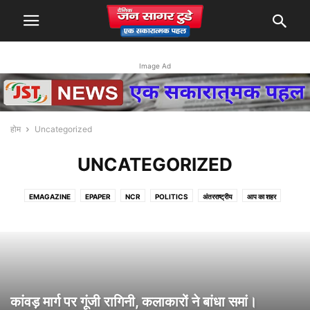
Image Ad
होम
Uncategorized
UNCATEGORIZED
EMAGAZINE
EPAPER
NCR
POLITICS
अंतरराष्ट्रीय
आप का शहर
आलेख
खेल
जयपुर
देश
धर्म
मनोरंजन
राज्य
लाइफस्टाइल
व्यापार
समाचार
सेहत
कांवड़ मार्ग पर गूंजी रागिनी, कलाकारों ने बांधा समां।