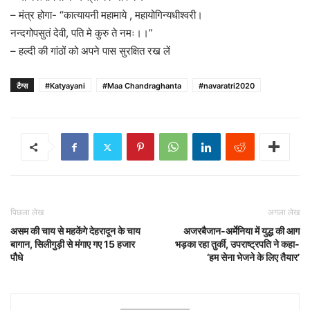
– मंत्र होगा- “कात्यायनी महामाये , महायोगिन्यधीश्वरी।
नन्दगोपसुतं देवी, पति मे कुरु ते नमः।।”
– हल्दी की गांठों को अपने पास सुरक्षित रख लें
टैग्स
#Katyayani
#Maa Chandraghanta
#navaratri2020
पिछला लेख
अगला लेख
असम की चाय से महकेंगे देहरादून के चाय
अजरबैजान-अर्मेनिया में युद्ध की आग
बागान, सिलीगुड़ी से मंगाए गए 15 हजार
भड़का रहा तुर्की, उपराष्ट्रपति ने कहा-
पौधे
‘हम सेना भेजने के लिए तैयार’