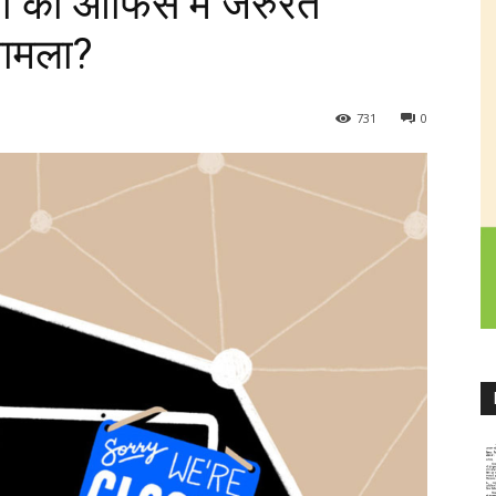
यों की ऑफिस में जरुरत
 मामला?
731
0