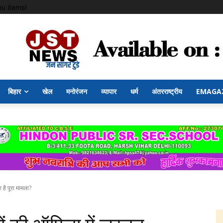
u items!
बिहार
खेल
मनोरंजन
व्यापार
धर्म
अंतरराष्ट्रीय
EMAGA
 है पूरा मामला?