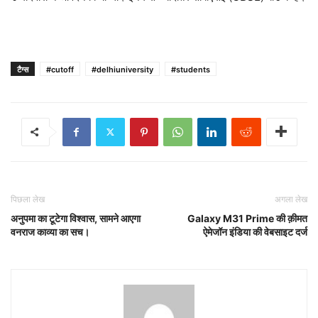
टैग्स
#cutoff
#delhiuniversity
#students
पिछला लेख
अगला लेख
अनुपमा का टूटेगा विश्वास, सामने आएगा
Galaxy M31 Prime की क़ीमत
वनराज काव्या का सच।
ऐमेजॉन इंडिया की वेबसाइट दर्ज