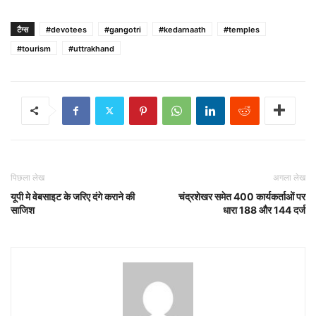
टैग्स
#devotees
#gangotri
#kedarnaath
#temples
#tourism
#uttrakhand
पिछला लेख
अगला लेख
यूपी मे वेबसाइट के जरिए दंगे कराने की
चंद्रशेखर समेत 400 कार्यकर्ताओं पर
साजिश
धारा 188 और 144 दर्ज