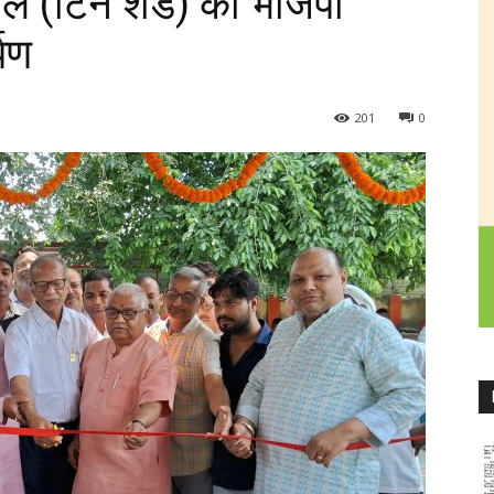
स्थल (टिन शेड) का भाजपा
पण
201
0