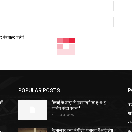
ईमेल:*
वेबसाइट:
और वेबसाइट सहेजें
POPULAR POSTS
P
ों
डिबाई के छात्र ने मुख्यमंत्री का हू-व-हू
उत्
स्क्रैच फोटो बनाया*
गा
August 4, 2026
सम
बु
मेहनाजपुर बरवा मे पीडीए पंचायत में अखिलेश
का