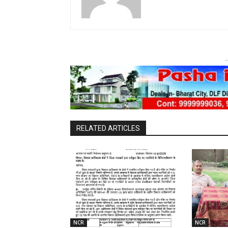
-
RELATED ARTICLES
NCR
NCR