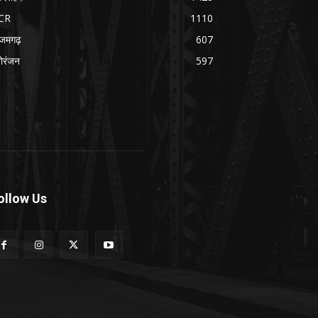
CR
1110
जमगढ़
607
ोरंजन
597
ollow Us