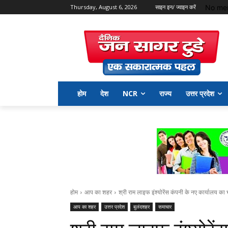
No men
Thursday, August 6, 2026
साइन इन/ ज्वाइन करें
होम
देश
NCR
राज्य
उत्तर प्रदेश
होम
आप का शहर
श्री राम लाइफ इंश्योरेंस कंपनी के नए कार्यालय का
आप का शहर
उत्तर प्रदेश
बुलंदशहर
समाचार