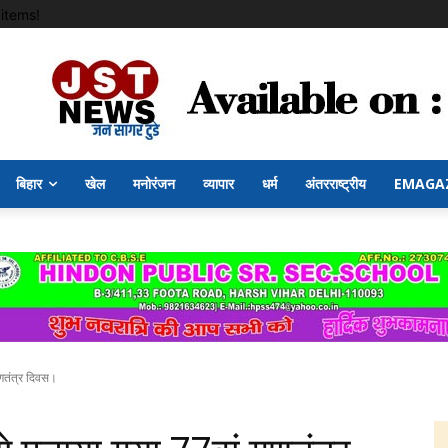
items!
बिहार
खेल
मनोरंजन
व्यापार
धर्म
अंतरराष्ट्रीय
EMAGA
गणतंत्र दिवस।