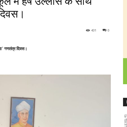
 में हर्ष उल्लास के साथ
 दिवस।
431
0
 वा` गणतंत्र दिवस।