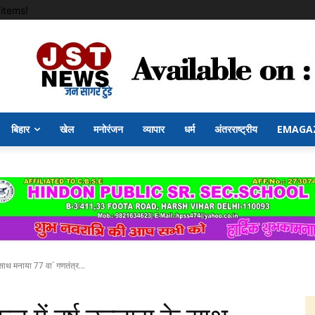
items!
बिहार
खेल
मनोरंजन
व्यापार
धर्म
अंतरराष्ट्रीय
EMAGA
 साथ मनाया 77 वा` गणतंत्र...