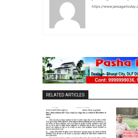
https://www.jansagartoday.
-
RELATED ARTICLES