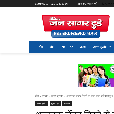
No men
Saturday, August 8, 2026
साइन इन/ ज्वाइन करें
होम
देश
NCR
राज्य
उत्तर प्रदेश
होम
राज्य
उत्तर प्रदेश
अचानक लेंटर गिरने से बाल बाल बचे मजदूर।
उत्तर प्रदेश
बुलंदशहर
समाचार