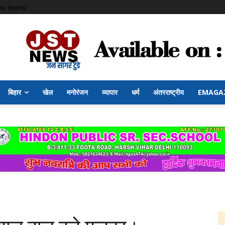
u items!
बिहार
खेल
मनोरंजन
व्यापार
धर्म
अंतरराष्ट्रीय
EMAGA