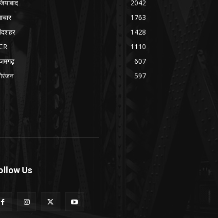
जियाबाद
2042
ाचार
1763
लंदशहर
1428
CR
1110
जमगढ़
607
ोरंजन
597
ollow Us