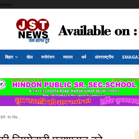
items!
बिहार
खेल
मनोरंजन
व्यापार
धर्म
अंतरराष्ट्रीय
EMAGA
ेगी- देव सिंह...