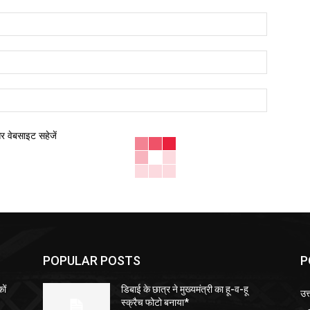
नाम:*
ईमेल:*
वेबसाइट:
और वेबसाइट सहेजें
POPULAR POSTS
P
ों
डिबाई के छात्र ने मुख्यमंत्री का हू-व-हू
उत्
स्क्रैच फोटो बनाया*