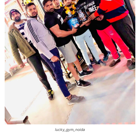
lucky_gym_noida