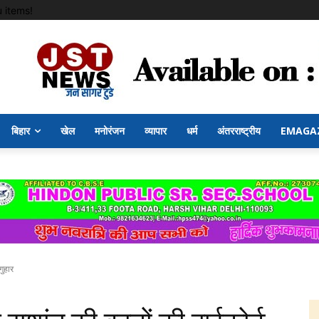
 items!
बिहार
खेल
मनोरंजन
व्यापार
धर्म
अंतरराष्ट्रीय
EMAGA
गुहार