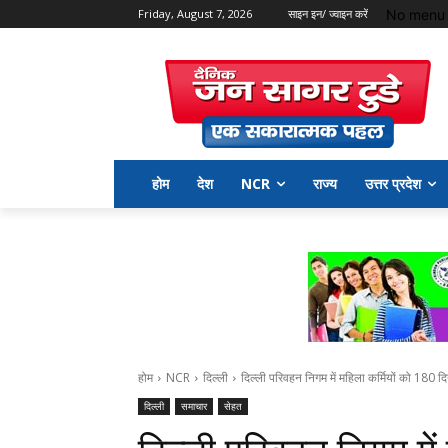
No menu 
Friday, August 7, 2026
साइन इन/ ज्वाइन करें
होम
देश
NCR
राज्य
उत्तर प्रदेश
होम
NCR
दिल्ली
दिल्ली परिवहन निगम में महिला कर्मियों को 180 
दिल्ली
समाचार
सेहत