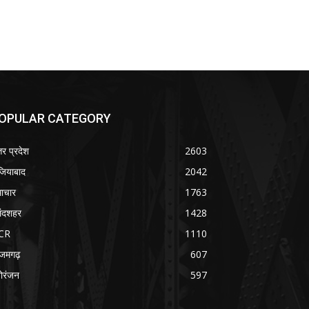
OPULAR CATEGORY
तर प्रदेश
2603
जियाबाद
2042
ाचार
1763
लंदशहर
1428
CR
1110
जमगढ़
607
ोरंजन
597