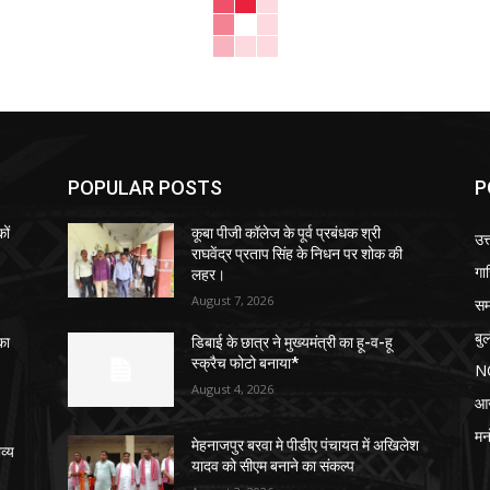
POPULAR POSTS
P
ों
कूबा पीजी कॉलेज के पूर्व प्रबंधक श्री
उत्
राघवेंद्र प्रताप सिंह के निधन पर शोक की
गा
लहर।
August 7, 2026
सम
बु
का
डिबाई के छात्र ने मुख्यमंत्री का हू-व-हू
स्क्रैच फोटो बनाया*
N
August 4, 2026
आ
मन
मेहनाजपुर बरवा मे पीडीए पंचायत में अखिलेश
व्य
यादव को सीएम बनाने का संकल्प