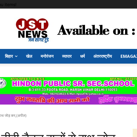
u items!
बिहार
खेल
मनोरंजन
व्यापार
धर्म
अंतरराष्ट्रीय
EMAGA
 हाथ जोड़ कर,(अपील)