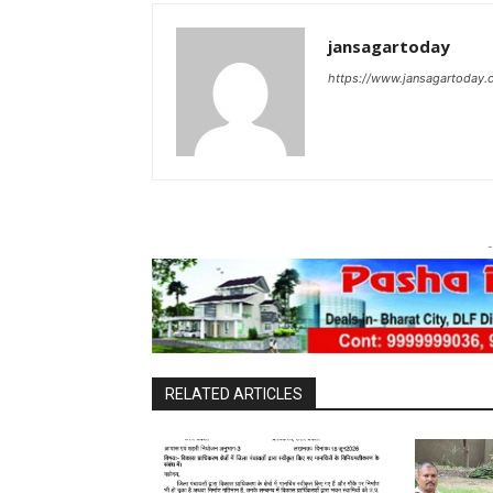
jansagartoday
https://www.jansagartoday
-
RELATED ARTICLES