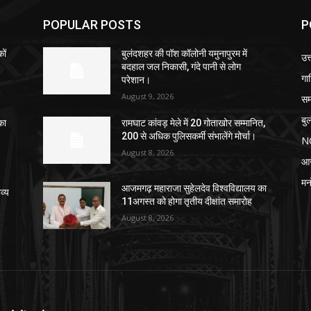
POPULAR POSTS
P
ों
बुलंदशहर की पॉश कॉलोनी यमुनापुरम में
उत्
बदहाल जल निकासी, गंदे पानी से लोग
गा
परेशान।
August 9, 2026
सम
बु
का
रामघाट कांवड़ मेले में 20 गोताखोर सम्मानित,
200 से अधिक पुलिसकर्मी संभालेंगे मोर्चा।
N
August 8, 2026
आ
मन
आजमगढ़ महाराजा सुहेलदेव विश्वविद्यालय का
व्य
11अगस्त को होगा तृतीय दीक्षांत समारोह
August 8, 2026