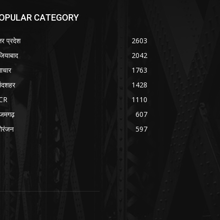
OPULAR CATEGORY
तर प्रदेश
2603
जियाबाद
2042
ाचार
1763
लंदशहर
1428
CR
1110
जमगढ़
607
ोरंजन
597