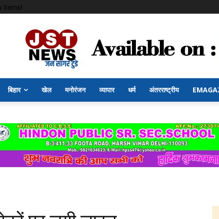
 items!
बिहार
खेल
मनोरंजन
व्यापार
धर्म
अंतरराष्ट्रीय
EMAGA