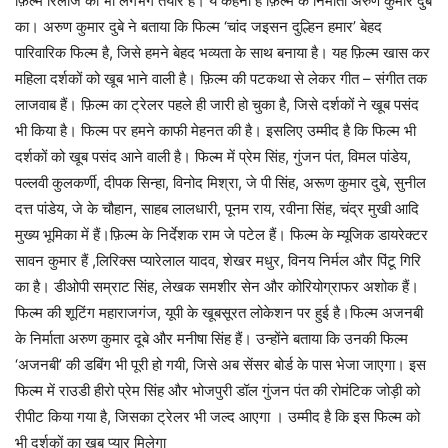
फ़िल्म रिलीज को भी लगभग तैयार है। ये कहना है फ़िल्म के निर्माता अरुण कुमार दुबे
का। अरुण कुमार दुबे ने बताया कि फिल्‍म ‘चांद जइसन दुल्हिन हमार’ बेहद
पारिवारिक फिल्‍म है, जिसे हमने बेहद भव्यता के साथ बनाया है। यह फ़िल्म खास कर
महिला दर्शकों को खूब भाने वाली है। फ़िल्म की पटकथा से लेकर गीत – संगीत तक
लाजवाब हैं। फ़िल्म का ट्रेलर पहले ही जारी हो चुका है, जिसे दर्शकों ने खूब पसंद
भी किया है। फिल्‍म पर हमने काफी मेहनत की है। इसलिए उम्‍मीद है‍ कि फिल्‍म भी
दर्शकों को खूब पसंद आने वाली है। फिल्‍म में प्रेम सिंह, गुंजन पंत, विमल पांडेय,
पल्‍लवी कुलकर्णी, दीपक सिन्‍हा, विनोद मिश्रा, जे पी सिंह, अरूण कुमार दुबे, सुनील
दत्त पांडेय, जे के चौहान, साहब लालधारी, पूनम राय, रवीना सिंह, चंद्र मुखी आदि
मुख्‍य भूमिका में हैं।फ़िल्म के निर्देशक राम जे पटेल हैं। फिल्‍म के म्‍यूजिक डायरेक्‍टर
सावन कुमार हैं ,लिरिक्‍स प्‍यारेलाल यादव, शेखर मधुर, विनय निर्मल और पिंटू गिरि
का है। डीओपी सम्राट सिंह, लेखक समशीर सेन और कोरियोग्राफर अशोक हैं।
फिल्‍म की शूटिंग महाराजगंज, यूपी के खूबसूरत लोकेशन पर हुई है।फिल्म अजनबी
के निर्माता अरुण कुमार दूबे और मनीषा सिंह हैं। उन्होंने बताया कि उनकी फिल्म
‘अजनबी’ की डबिंग भी पूरी हो गयी, जिसे अब सेंसर बोर्ड के पास भेजा जाएगा। इस
फिल्म में राउडी हीरो प्रेम सिंह और भोजपुरी डॉल गुंजन पंत की रोमंटिक जोड़ी को
रीपीट किया गया है, जिसका ट्रेलर भी जल्द आएगा । उम्मीद है कि इस फिल्म को
भी दर्शकों का खूब प्यार मिलेगा