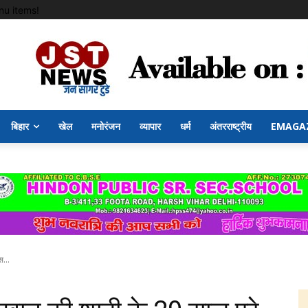
u items!
बिहार
खेल
मनोरंजन
व्यापार
धर्म
अंतरराष्ट्रीय
EMAGA
स...