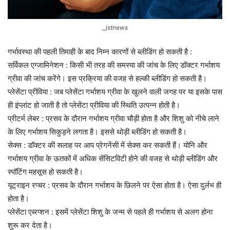
_jstnews
गर्भावस्‍था की पहली तिमाही के बाद निम्‍न कारणों से ब्‍लीडिंग हो सकती है :
सर्विकल एग्‍जामिनेशन : किसी भी तरह की समस्‍या की जांच के लिए डॉक्‍टर गर्भाशय
ग्रीवा की जांच करेंगे। इस प्रक्रिया की वजह से हल्‍की ब्‍लीडिंग हो सकती है।
प्‍लेसेंटा प्रीविया : जब प्‍लेसेंटा गर्भाशय ग्रीवा के खुलने वाली जगह पर या इसके पास
ही इंप्‍लांट हो जाती है तो प्‍लेसेंटा प्रीविया की स्थिति उत्‍पन्‍न होती है।
प्रीटर्म लेबर : प्रसव के दौरान गर्भाशय ग्रीवा चौड़ी होता है और शिशु को नीचे लाने
के लिए गर्भाशय सिकुड़ने लगता है। इससे थोड़ी ब्‍लीडिंग हो सकती है।
सेक्‍स : डॉक्‍टर की सलाह पर आप प्रेगनेंसी में सेक्‍स कर सकती हैं। योनि और
गर्भाशय ग्रीवा के ऊतकों में अधिक सेंसिटविटी होने की वजह से थोड़ी ब्‍लीडिंग और
स्‍पॉटिंग महसूस हो सकती है।
यूट्राइन रप्‍चर : प्रसव के दौरान गर्भाशय के छिलने पर ऐसा होता है। ऐसा दुर्लभ ही
होता है।
प्‍लेसेंटा एब्‍रप्‍शन : इसमें प्‍लेसेंटा शिशु के जन्‍म से पहले ही गर्भाशय से अलग होना
शुरू कर देता है।