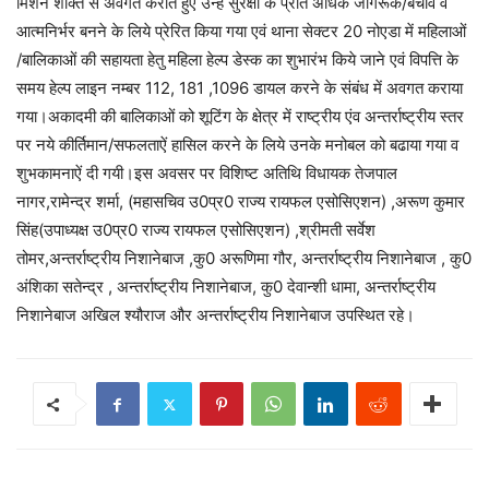
मिशन शक्ति से अवगत कराते हुए उन्हें सुरक्षा के प्रति अधिक जागरूक/बचाव व
आत्मनिर्भर बनने के लिये प्रेरित किया गया एवं थाना सेक्टर 20 नोएडा में महिलाओं
/बालिकाओं की सहायता हेतु महिला हेल्प डेस्क का शुभारंभ किये जाने एवं विपत्ति के
समय हेल्प लाइन नम्बर 112, 181 ,1096 डायल करने के संबंध में अवगत कराया
गया।अकादमी की बालिकाओं को शूटिंग के क्षेत्र में राष्ट्रीय एंव अन्तर्राष्ट्रीय स्तर
पर नये कीर्तिमान/सफलताऐं हासिल करने के लिये उनके मनोबल को बढाया गया व
शुभकामनाऐं दी गयी।इस अवसर पर विशिष्ट अतिथि विधायक तेजपाल
नागर,रामेन्द्र शर्मा, (महासचिव उ0प्र0 राज्य रायफल एसोसिएशन) ,अरूण कुमार
सिंह(उपाध्यक्ष उ0प्र0 राज्य रायफल एसोसिएशन) ,श्रीमती सर्वेश
तोमर,अन्तर्राष्ट्रीय निशानेबाज ,कु0 अरूणिमा गौर, अन्तर्राष्ट्रीय निशानेबाज , कु0
अंशिका सतेन्द्र , अन्तर्राष्ट्रीय निशानेबाज, कु0 देवान्शी धामा, अन्तर्राष्ट्रीय
निशानेबाज अखिल श्यौराज और अन्तर्राष्ट्रीय निशानेबाज उपस्थित रहे।