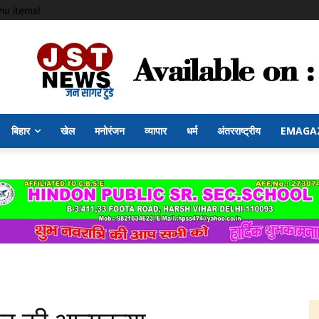
u items!
बिहार
खेल
मनोरंजन
व्यापार
धर्म
अंतरराष्ट्रीय
EMAGA