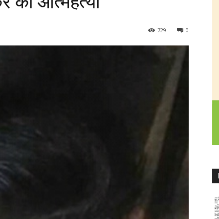
र की आत्महत्या
729
0