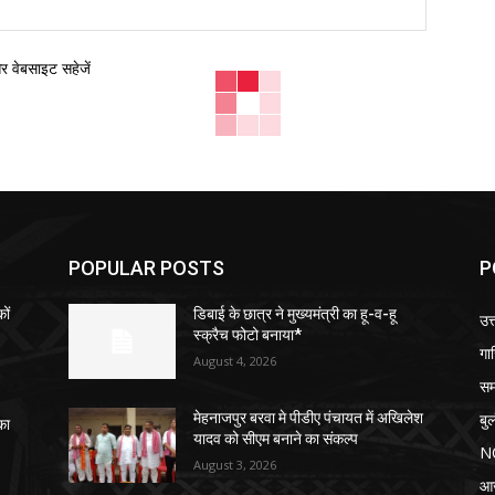
वेबसाइट:
और वेबसाइट सहेजें
POPULAR POSTS
P
ों
डिबाई के छात्र ने मुख्यमंत्री का हू-व-हू
उत्
स्क्रैच फोटो बनाया*
गा
August 4, 2026
सम
बु
मेहनाजपुर बरवा मे पीडीए पंचायत में अखिलेश
का
यादव को सीएम बनाने का संकल्प
N
August 3, 2026
आ