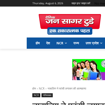
No men
Thursday, August 6, 2026
साइन इन/ ज्वाइन करें
होम
देश
NCR
राज्य
उत्तर प्रदेश
होम
NCR
नाबालिग ने फांसी लगाकर की आत्महत्या
NCR
गाजियाबाद