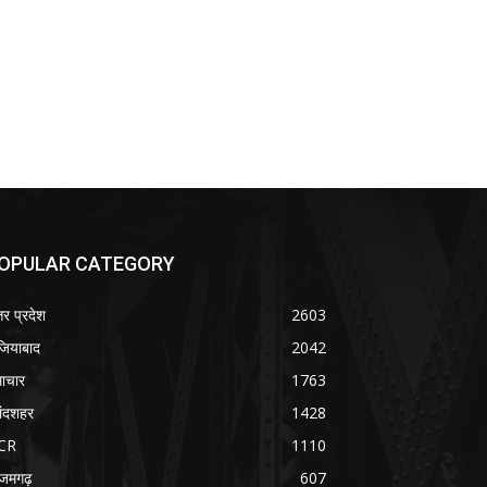
OPULAR CATEGORY
तर प्रदेश
2603
जियाबाद
2042
ाचार
1763
लंदशहर
1428
CR
1110
जमगढ़
607