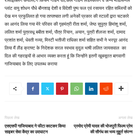
रीसाइक्लिंग कंपोस्टिंग किचन गार्डन वर्टिकल गार्डन लैंडस्कैपिंग व अन्य मेडिसिनल
प्लांट वायु शोधन पौधे बौनशाइ देशी व विदेशी पुष्प फल एवं रसायन रहित सब्जियों को
देख मन प्रफुल्लित हो गया तत्पश्चात लगी अनेकों प्रकार की स्टालों द्वारा चटकारे
का आनंद लिया गया मेरे परिवार की गृहमंत्री रीता शर्मा, जेष्ठ सुपुत्र हिमांशु शर्मा,
ललित शर्मा पुत्रवधू बबीता शर्मा, पौत्र रियान, अयान, पुत्री शैलजा शर्मा, दामाद
प्रशांत शर्मा, धेवती नव्या, मिस्टी भतीजी राधिका शर्मा सहित सभी ने भरपूर आनंद
लिया मैं लैंड क्राफ्ट के निदेशक सरल स्वभाव मृदुल भाषी ललित जायसवाल का
दिल की गहराइयों से आभार व्यक्त करता हूं कि जिन्होंने इतनी खूबसूरत बागवानी
गाजियाबाद के लिए उपलब्ध कराया
पिछला लेख
अगला लेख
एसएसपी गाजियाबाद ने फीटा काटकर किया
प्रमोद प्रेमी यादव की भोजपुरी फिल्म प्रेम
साइबर सेवा केंद्र का उदघाटन
की सौगंध का भव्य मुहूर्त संपन्न