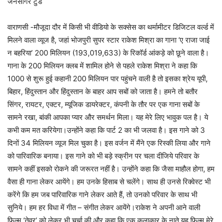
जनसागर टुडे
वाराणसी -मौजूदा दौर में किसी भी वीडियो के सक्‍सेस का थर्मामीटर डिजिटल वर्ल्‍ड में
मिलने वाला व्‍यूज है, जहां भोजपुरी सुपर स्‍टार राकेश मिश्रा का गाना ‘ए राजा जाई
न बहरिया’ 200 मिलियन (193,019,633) के रिकॉर्ड आंकड़े को छूने वाला है।
गाना के 200 मिलियन क्‍लब में शामिल होने से पहले राकेश मिश्रा ने कहा कि
1000 से शुरू हुई कहानी 200 मिलियन पार पहुंचने वाली है तो इसका श्रेय यूपी,
बिहार, हिंदुस्‍तान और हिंदुस्‍तान के बाहर आप सबों को जाता है। हमने तो बतौर
सिंगर, रायटर, एक्‍टर, म्‍यूजिक डायरेक्‍टर, कंपनी के तौर पर एक गाना सबों के
सामने रखा, बांकी आपका प्‍यार और समर्थन मिला। यह मेरे लिए भावुक पल है। ये
कभी कम मत करियेगा।उन्‍होंने कहा कि पार्ट 2 का भी जलवा है। इस गाने को 3
दिनों 34 मिलियन व्‍यूज मिल चुका है। इस वर्जन में मैंने एक रिस्की लिया और गाने
को पारिवारिक बनाया। इस गाने को भी बड़े स्‍क्रीन पर चला दीजिये परिवार के
सामने कहीं इसको रोकने की जरूरत नहीं है। उन्‍होंने कहा कि जैसा माहौल होगा, हम
वैसा ही गाना लेकर आयेंगे। हम उनके हिसाब से चलेंगे। साथ ही उनसे रिक्‍वेस्‍ट भी
करेंगे कि हम जब पारिवारिक गाने लेकर आते हैं, तो उनको परिवार के साथ भी
सुनिये। हम हर विधा में गीत – संगीत लेकर आयेंगे।राकेश ने अपनी आने वाली
फिल्‍म ‘तेवर’ को लेकर भी चर्चा की और कहा कि एक कलाकार के नाते यह फ़िल्म मेरे