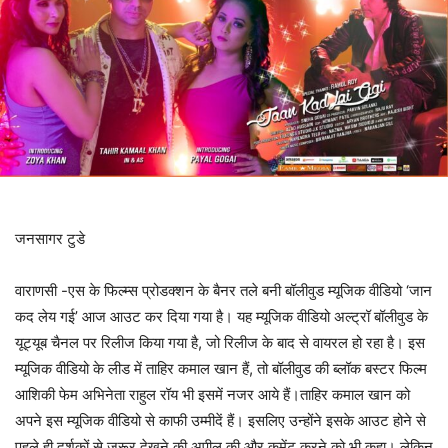
जनसागर टुडे
वाराणसी -एस के फिल्‍म्‍स प्रोडक्‍शन के बैनर तले बनी बॉलीवुड म्‍यूजिक वीडियो ‘जान
कद लेय गई’ आज आउट कर दिया गया है। यह म्‍यूजिक वीडियो अल्‍ट्रॉ बॉलीवुड के
यूट्यूब चैनल पर रिलीज किया गया है, जो रिलीज के बाद से वायरल हो रहा है। इस
म्‍यूजिक वीडियो के लीड में ताहिर कमाल खान हैं, तो बॉलीवुड की ब्‍लॉक बस्‍टर फिल्‍म
आशिकी फेम अभिनेता राहुल रॉय भी इसमें नजर आये हैं।ताहिर कमाल खान को
अपने इस म्‍यूजिक वीडियो से काफी उम्‍मीदें हैं। इसलिए उन्‍होंने इसके आउट होने से
पहले ही दर्शकों से जरूर देखने की अपील की और कमेंट करने को भी कहा। लेकिन