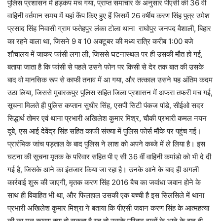
पुलिस प्रशासन में हड़कंप मच गया, प्राप्त समाचार के अनुसार पीएसी की 36 वी
वाहिनी वर्तमान समय में यहां कैंप किए हुए हैं जिसमें 26 वर्षीय करण सिंह पुत्र उमेश
प्रसाद सिंह निवासी ग्राम फतेहपुर लंका टोला थाना राघोपुर जनपद वैशाली, बिहार
का रहने वाला था, जिसने 9 व 10 अक्टूबर की मध्य रात्रि करीब 1:00 बजे
शौचालय में जाकर फांसी लगा ली, जिससे घटनास्थल पर ही उसकी मौत हो गई,
बताया जाता है कि फांसी से पहले उसने फोन पर किसी से देर तक बात की उसके
बाद वो मानसिक रूप से काफी तनाव में आ गया, और तत्काल उसने यह अंतिम कदम
उठा लिया, जिससे मुबारकपुर पुलिस सहित जिला प्रशासन में अफरा तफरी मच गई,
सूचना मिलते ही पुलिस कप्तान सुधीर सिंह, एसपी सिटी पंकज पांडे, सीईओ सदर
सिद्धार्थ तोमर एवं थाना प्रभारी अखिलेश कुमार मिश्र, चौकी प्रभारी कमल नयन
दूबे, एस आई देवेंद्र सिंह सहित काफी संख्या में पुलिस फोर्स मौके पर पहुंच गई।
प्रारंभिक जांच पड़ताल के बाद पुलिस ने लाश को अपने कब्जे में ले लिया है। इस
घटना की सूचना मृतक के परिवार सहित पी ए सी 36 वीं वाहिनी कमांडो को भी दे दी
गई है, जिसके आने का इंतजार किया जा रहा है। उनके आने के बाद ही अगली
कार्रवाई शुरू की जाएगी, मृतक करण सिंह 2016 बैच का जवांधा जवान होने के
साथ ही विवाहित भी था, और फिलहाल उसकी एक बच्ची है इस सिलसिले में थाना
प्रभारी अखिलेश कुमार मिश्रा ने बताया कि पीएसी जवान करण सिंह के आत्महत्या
की का मूल कारण क्या हो सकता है यह तो उसके परिवार वालों के आने के बाद ही