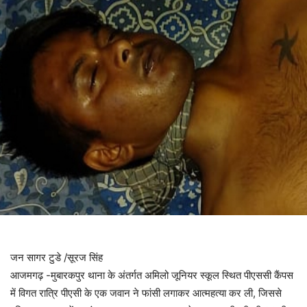
जन सागर टुडे /सूरज सिंह
आजमगढ़ -मुबारकपुर थाना के अंतर्गत अमिलो जूनियर स्कूल स्थित पीएससी कैंपस
में विगत रात्रि पीएसी के एक जवान ने फांसी लगाकर आत्महत्या कर ली, जिससे