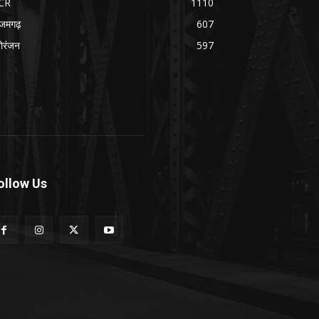
CR
1110
जमगढ़
607
ोरंजन
597
ollow Us