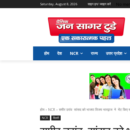
No men
Saturday, August 8, 2026
साइन इन/ ज्वाइन करें
होम
देश
NCR
राज्य
उत्तर प्रदेश
होम
NCR
समीर उरांव सांसद को भाजपा विजय भारद्वाज ने भेंट किए स
NCR
दिल्ली